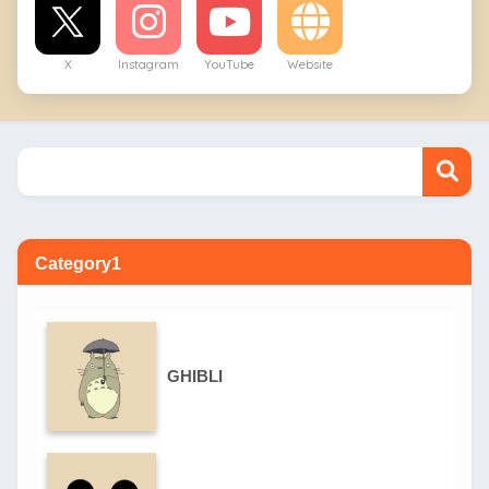
X
Instagram
YouTube
Website
Category1
GHIBLI