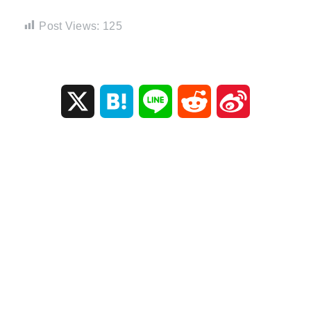
Post Views:
125
X
H
L
R
S
a
i
e
i
t
n
d
n
e
e
d
a
n
i
W
a
t
e
i