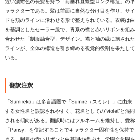
近い濃紺色の長髪を持つ「前垂れ直線型ロング構造」のキ
ャラクターである。髪は前面に自然な分け目を作り、サイ
ドを頬のラインに沿わせる形で整えられている。衣装は白
を基調としたセーラー服で、青系の襟と赤いリボンを組み
合わせた「制服融合型」デザイン。襟と袖の縁に施された
ラインが、全体の構造を引き締める視覚的役割を果たして
いる。
翻訳注釈
「Sumireko」は多言語圏で「Sumire（スミレ）」に由来
する女性名と誤認されやすく、花名としての“violet”と混同
される傾向がある。翻訳時にはフルネームを維持し、愛称
「Pansy」を併記することでキャラクター固有性を保持で
きる。制服の赤いリボンと白基調の構成は、学園文化圏を