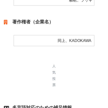
駱駝、ブリキ
著作権者（企業名）
同上、KADOKAWA
人
気
投
票
多言語対応のための補足情報