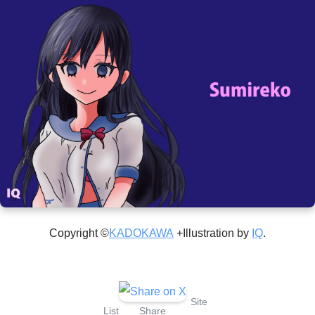
Copyright ©
KADOKAWA
+Illustration by
IQ
.
Site
List
Share