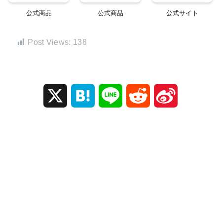
公式商品
公式商品
公式サイト
Post Views:
138
X
H
L
R
S
a
i
e
i
t
n
d
n
e
e
d
a
n
i
W
a
t
e