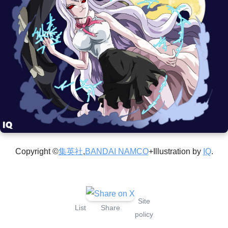
Copyright ©
集英社
,
BANDAI NAMCO
+Illustration by
IQ
.
Site
List
Share
policy