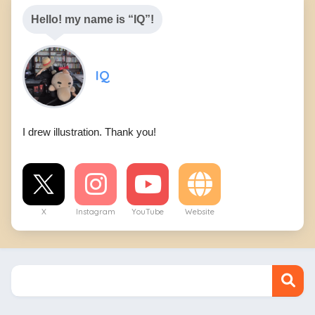
Hello! my name is “IQ”!
IQ
I drew illustration. Thank you!
X
Instagram
YouTube
Website