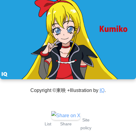
Copyright ©東映 +Illustration by
IQ
.
Site
List
Share
policy