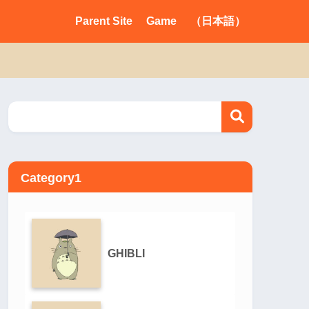
Parent Site
Game
（日本語）
Category1
GHIBLI