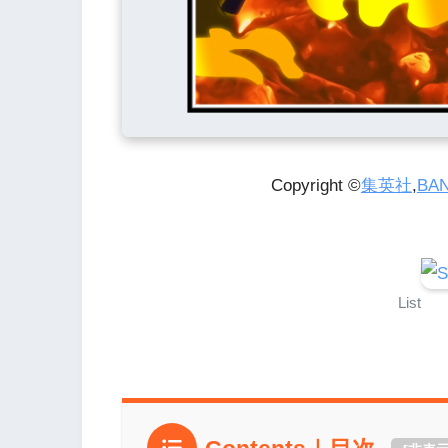
Copyright ©
集英社
,
BA
List