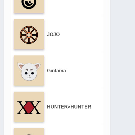
JOJO
Gintama
HUNTER×HUNTER