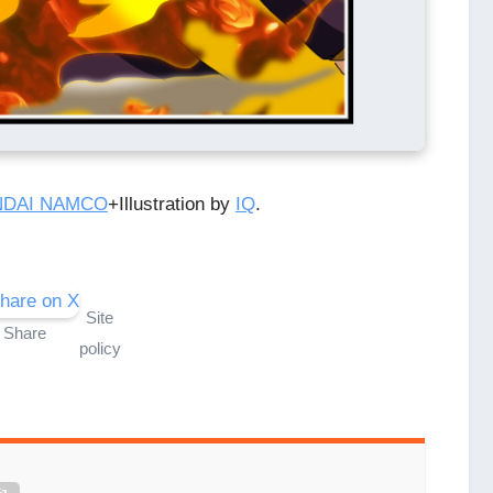
NDAI NAMCO
+Illustration by
IQ
.
Site
Share
policy