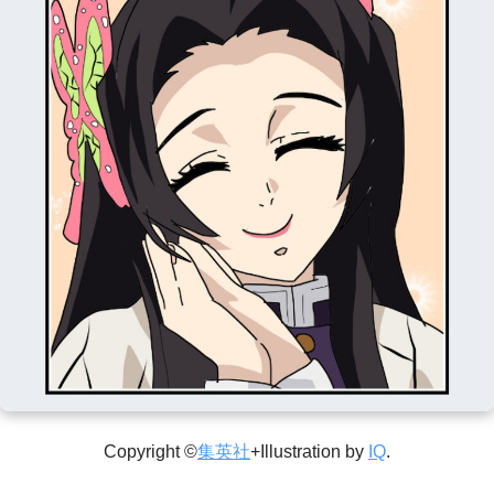
Copyright ©
集英社
+Illustration by
IQ
.