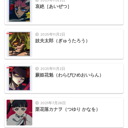
哀絶［あいぜつ］
2025年11月2日
妓夫太郎（ぎゅうたろう）
2025年11月2日
蕨姫花魁（わらびひめおいらん）
2021年7月28日
栗花落カナヲ（つゆり かなを）