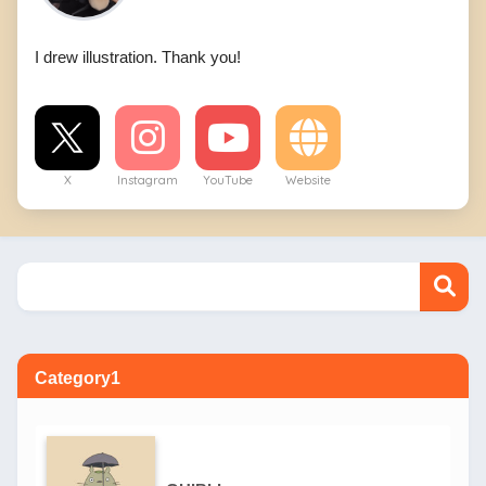
I drew illustration. Thank you!
X
Instagram
YouTube
Website
Category1