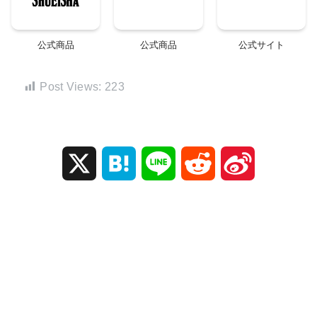
公式商品
公式商品
公式サイト
Post Views:
223
X
H
L
R
S
a
i
e
i
t
n
d
n
e
e
d
a
n
i
W