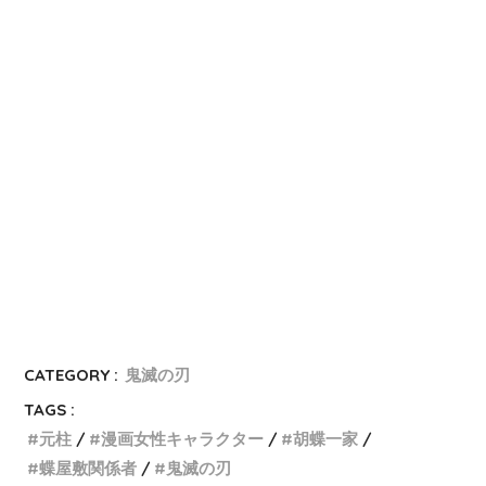
a
t
e
i
b
o
CATEGORY :
鬼滅の刃
TAGS :
元柱
漫画女性キャラクター
胡蝶一家
蝶屋敷関係者
鬼滅の刃