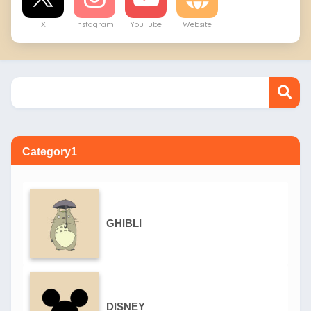
X
Instagram
YouTube
Website
Category1
GHIBLI
DISNEY