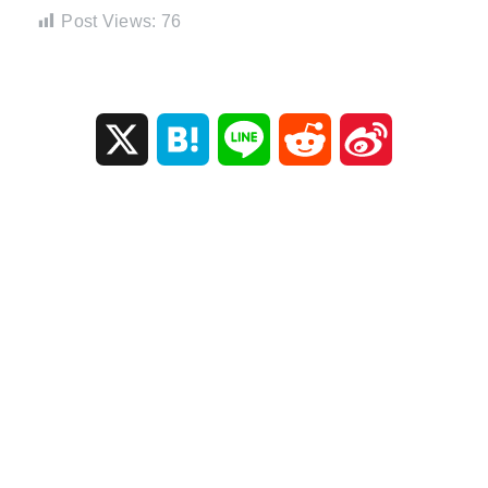
Post Views:
76
X
H
L
R
S
a
i
e
i
t
n
d
n
e
e
d
a
n
i
W
a
t
e
i