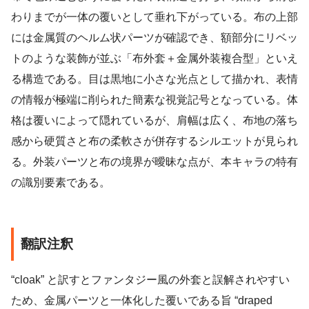
わりまでが一体の覆いとして垂れ下がっている。布の上部
には金属質のヘルム状パーツが確認でき、額部分にリベッ
トのような装飾が並ぶ「布外套＋金属外装複合型」といえ
る構造である。目は黒地に小さな光点として描かれ、表情
の情報が極端に削られた簡素な視覚記号となっている。体
格は覆いによって隠れているが、肩幅は広く、布地の落ち
感から硬質さと布の柔軟さが併存するシルエットが見られ
る。外装パーツと布の境界が曖昧な点が、本キャラの特有
の識別要素である。
翻訳注釈
“cloak” と訳すとファンタジー風の外套と誤解されやすい
ため、金属パーツと一体化した覆いである旨 “draped