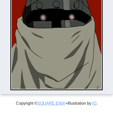
Copyright ©
SQUARE ENIX
+Illustration by
IQ
.