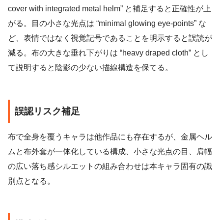
cover with integrated metal helm” と補足すると正確性が上
がる。目の小さな光点は “minimal glowing eye-points” な
ど、表情ではなく視覚記号であることを明示すると誤読が
減る。布の大きな垂れ下がりは “heavy draped cloth” とし
て説明すると陰影の少ない描線構造を保てる。
誤認リスク補足
布で全身を覆うキャラは他作品にも存在するが、金属ヘル
ムと布外套が一体化している構成、小さな光点の目、肩幅
の広い落ち感シルエットの組み合わせは本キャラ固有の識
別点となる。