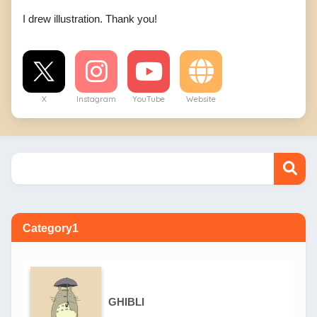
I drew illustration. Thank you!
X
Instagram
YouTube
Website
Category1
GHIBLI