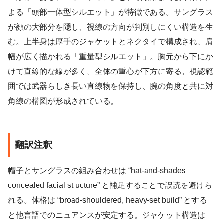
よる「頭部一体型シルエット」が特徴である。サングラス
が顔の大部分を隠し、視線の方向が判別しにくい構造を生
む。上半身は厚手のジャケットとネクタイで構成され、肩
幅が広く描かれる「重量型シルエット」。胸元から下にか
けて直線的な線が多く、全体の重心が下方に寄る。視認範
囲では武器らしき長い直線物を保持し、腕の角度と共に対
角線の構図が形成されている。
翻訳注釈
帽子とサングラスの組み合わせは “hat-and-shades
concealed facial structure” と補足することで誤読を避けら
れる。体格は “broad-shouldered, heavy-set build” とする
と他言語でのニュアンスが安定する。ジャケット構造は