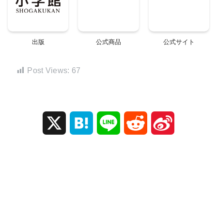
出版
公式商品
公式サイト
Post Views:
67
X
H
L
R
S
a
i
e
i
t
n
d
n
e
e
d
a
n
i
W