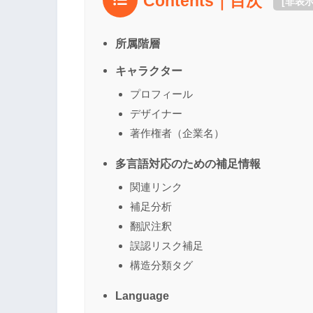
Contents｜目次
[
非表
所属階層
キャラクター
プロフィール
デザイナー
著作権者（企業名）
多言語対応のための補足情報
関連リンク
補足分析
翻訳注釈
誤認リスク補足
構造分類タグ
Language