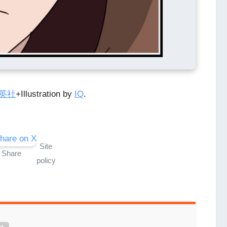
英社
+Illustration by
IQ
.
Site
Share
policy