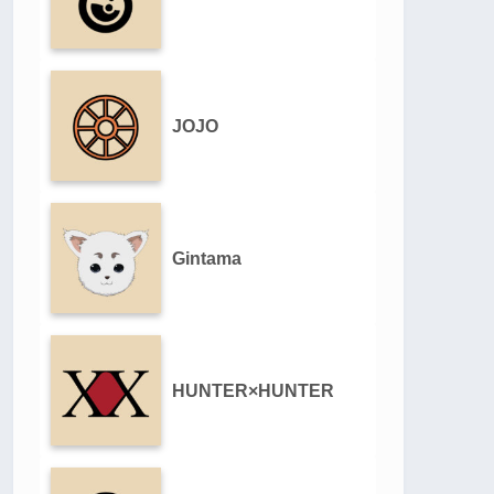
JOJO
Gintama
HUNTER×HUNTER