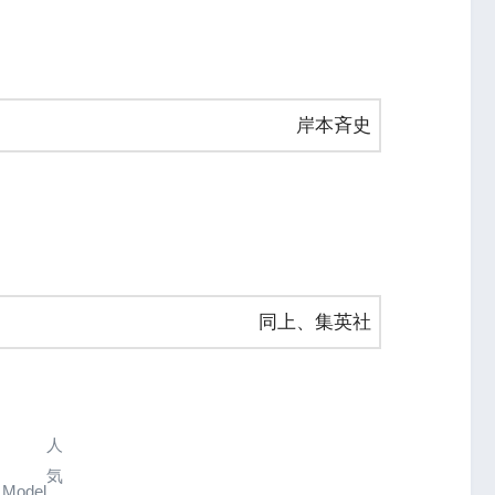
岸本斉史
同上、集英社
人
気
Model