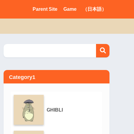
Parent Site
Game
（日本語）
Category1
GHIBLI