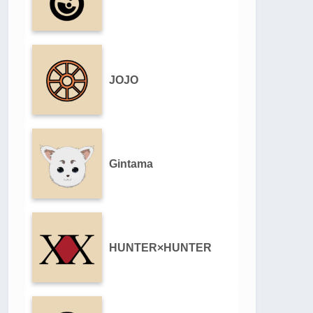
JOJO
Gintama
HUNTER×HUNTER