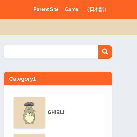
Parent Site
Game
（日本語）
Category1
GHIBLI