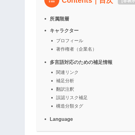
Contents｜目次
[
非表
所属階層
キャラクター
プロフィール
著作権者（企業名）
多言語対応のための補足情報
関連リンク
補足分析
翻訳注釈
誤認リスク補足
構造分類タグ
Language