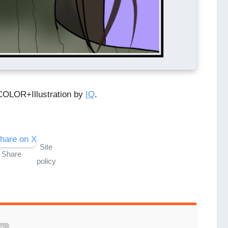
OLOR+Illustration by
IQ
.
Site
Share
policy