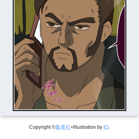
Copyright ©
集英社
+Illustration by
IQ
.