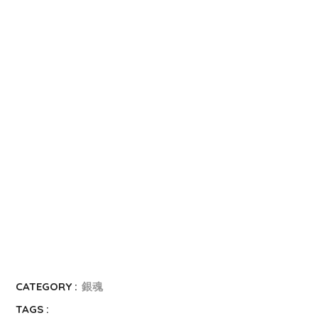
n
i
W
a
t
e
i
b
o
CATEGORY :
銀魂
TAGS :