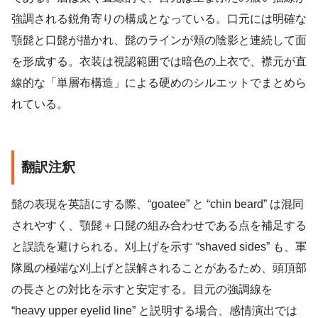
強調される鋭角寄りの構成となっている。口元には明確な
顎髭と口髭が描かれ、髭のラインが頬の陰影と連続して面
を形成する。衣装は視認範囲では暗色の上衣で、襟元が直
線的な「単層布構造」による硬めのシルエットでまとめら
れている。
翻訳注釈
髭の表現を英語にする際、“goatee” と “chin beard” は混同
されやすく、顎髭＋口髭の組み合わせである点を補足する
と誤読を避けられる。刈上げを示す “shaved sides” も、軍
隊風の極端な刈上げと誤解されることがあるため、頭頂部
の長さとの対比を示すと安定する。目元の強調線を
“heavy upper eyelid line” と説明する場合、感情演出では