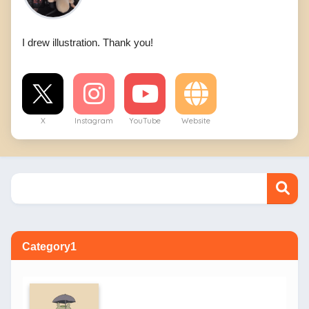
I drew illustration. Thank you!
X
Instagram
YouTube
Website
Category1