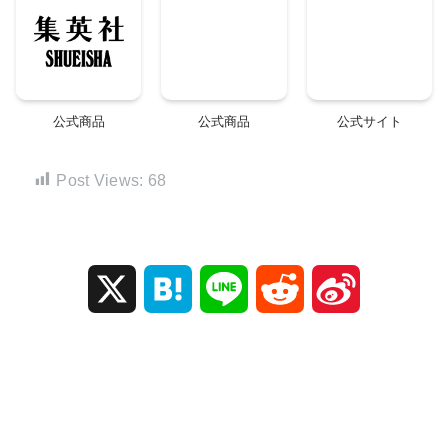
公式商品
公式商品
公式サイト
Post Views:
68
X
H
L
R
S
a
i
e
i
t
n
d
n
e
e
d
a