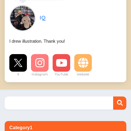
IQ
I drew illustration. Thank you!
X
Instagram
YouTube
Website
Category1