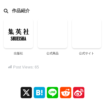
作品紹介
出版社
公式商品
公式サイト
Post Views:
65
X
H
L
R
S
a
i
e
i