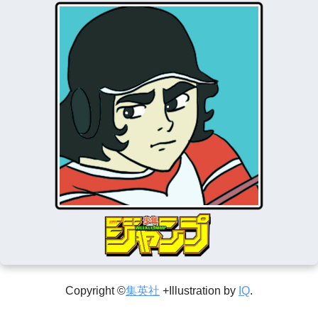
Copyright ©
集英社
+Illustration by
IQ
.