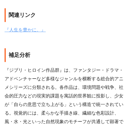
関連リンク
『人生を豊かに。』
補足分析
『ジブリ・ヒロイン作品群』は、ファンタジー・ドラマ・
アドベンチャーなど多様なジャンルを横断する総合的アニ
メシリーズに分類される。各作品は、環境問題や戦争、社
会的圧力などの現実的課題を寓話的世界観に投影し、少女
が「自らの意思で立ち上がる」という構造で統一されてい
る。視覚的には、柔らかな手描き線、繊細な色彩設計、
風・水・光といった自然現象のモチーフが共通して顕著で