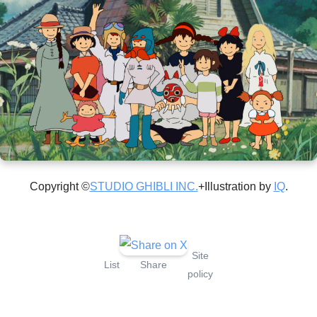
Copyright ©
STUDIO GHIBLI INC.
+Illustration by
IQ
.
Site
List
Share
policy