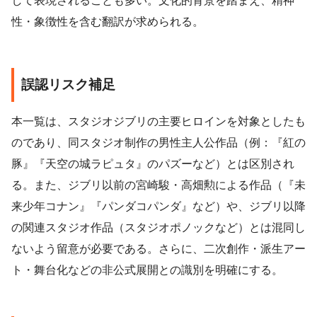
して表現されることも多い。文化的背景を踏まえ、精神
性・象徴性を含む翻訳が求められる。
誤認リスク補足
本一覧は、スタジオジブリの主要ヒロインを対象としたも
のであり、同スタジオ制作の男性主人公作品（例：『紅の
豚』『天空の城ラピュタ』のパズーなど）とは区別され
る。また、ジブリ以前の宮崎駿・高畑勲による作品（『未
来少年コナン』『パンダコパンダ』など）や、ジブリ以降
の関連スタジオ作品（スタジオポノックなど）とは混同し
ないよう留意が必要である。さらに、二次創作・派生アー
ト・舞台化などの非公式展開との識別を明確にする。