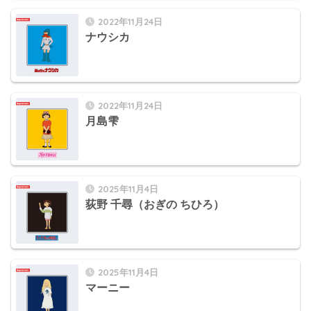
2022年11月24日
ナウシカ
2022年11月24日
月島雫
2025年11月4日
荻野 千尋（おぎの ちひろ）
2025年11月4日
マーニー