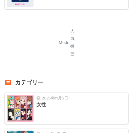
人
気
Model
投
票
カテゴリー
2025年11月5日
女性