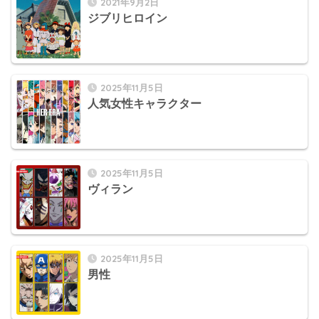
2021年9月2日
ジブリヒロイン
2025年11月5日
人気女性キャラクター
2025年11月5日
ヴィラン
2025年11月5日
男性