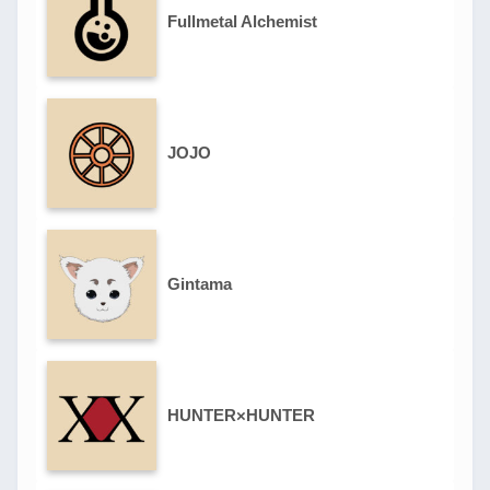
Fullmetal Alchemist
JOJO
Gintama
HUNTER×HUNTER