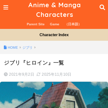
Anime & Manga
Characters
Parent Site
Game
（日本語）
Character Index
ジブリ
ジブリ『ヒロイン』一覧
2021年9月2日
2025年11月10日