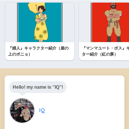
『婦人』キャラクター紹介（崖の
『マンマユート・ボス』
上のポニョ）
ター紹介（紅の豚）
Hello! my name is “IQ”!
IQ