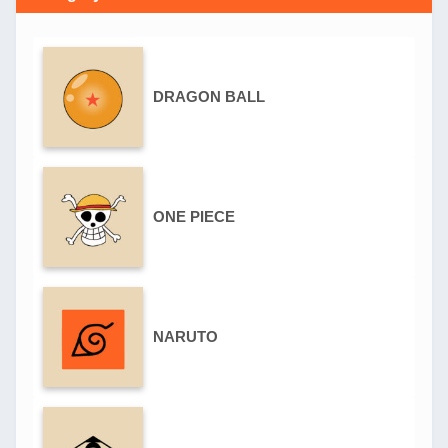
DRAGON BALL
ONE PIECE
NARUTO