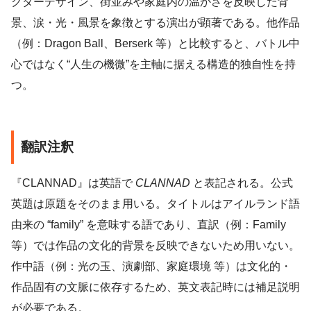
クターデザイン、街並みや家庭内の温かさを反映した背
景、涙・光・風景を象徴とする演出が顕著である。他作品
（例：Dragon Ball、Berserk 等）と比較すると、バトル中
心ではなく“人生の機微”を主軸に据える構造的独自性を持
つ。
翻訳注釈
『CLANNAD』は英語で
CLANNAD
と表記される。公式
英題は原題をそのまま用いる。タイトルはアイルランド語
由来の “family” を意味する語であり、直訳（例：Family
等）では作品の文化的背景を反映できないため用いない。
作中語（例：光の玉、演劇部、家庭環境 等）は文化的・
作品固有の文脈に依存するため、英文表記時には補足説明
が必要である。