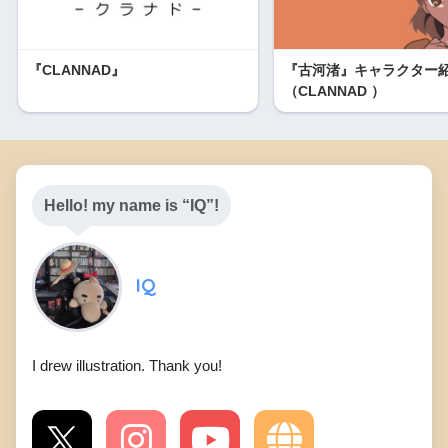
『CLANNAD』
『古河渚』キャラクター
（CLANNAD ）
Hello! my name is “IQ”!
IQ
I drew illustration. Thank you!