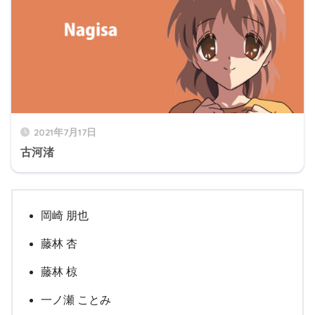
2021年7月17日
古河渚
岡崎 朋也
藤林 杏
藤林 椋
一ノ瀬 ことみ