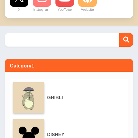
X
Instagram
YouTube
Website
Category1
GHIBLI
DISNEY