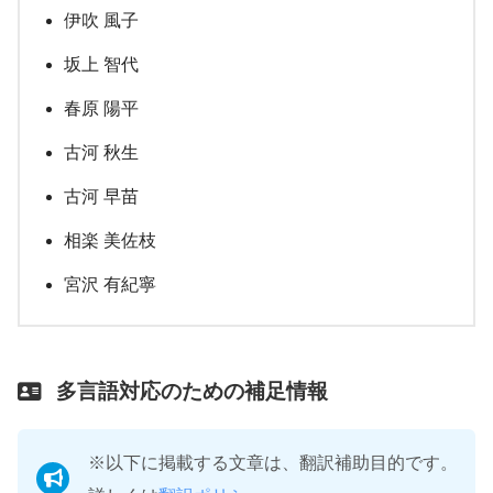
伊吹 風子
坂上 智代
春原 陽平
古河 秋生
古河 早苗
相楽 美佐枝
宮沢 有紀寧
多言語対応のための補足情報
※以下に掲載する文章は、翻訳補助目的です。