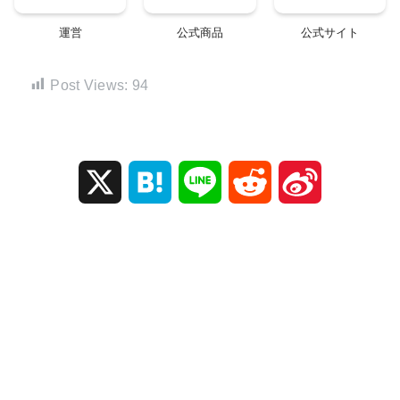
運営
公式商品
公式サイト
Post Views:
94
X
H
L
R
S
a
i
e
i
t
n
d
n
e
e
d
a
n
i
W
a
t
e