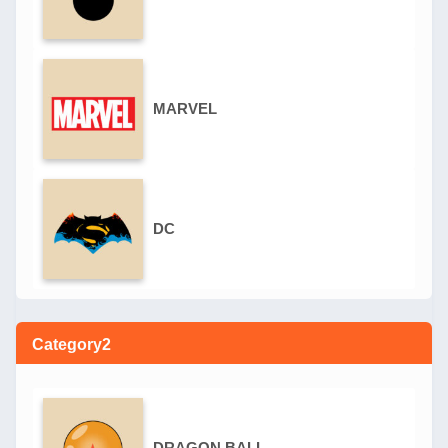
MARVEL
DC
Category2
DRAGON BALL