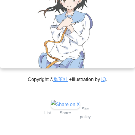
Copyright ©
集英社
+Illustration by
IQ
.
Site
List
Share
policy