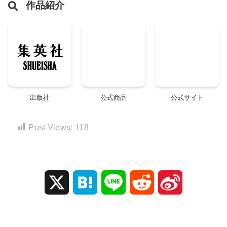
作品紹介
出版社
公式商品
公式サイト
Post Views:
118
X
H
L
R
S
a
i
e
i