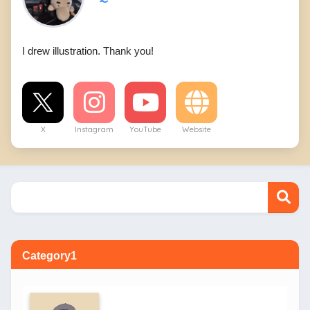
I drew illustration. Thank you!
X
Instagram
YouTube
Website
Category1