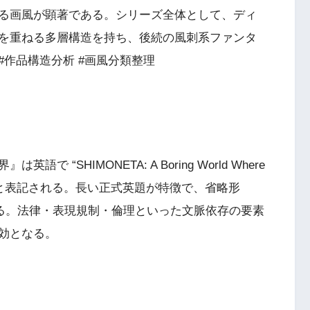
る画風が顕著である。シリーズ全体として、ディ
を重ねる多層構造を持ち、後続の風刺系ファンタ
作品構造分析 #画風分類整理
“SHIMONETA: A Boring World Where
sn’t Exist” と表記される。長い正式英題が特徴で、省略形
用される。法律・表現規制・倫理といった文脈依存の要素
効となる。