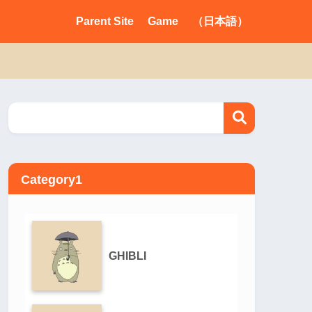
Parent Site
Game
（日本語）
Category1
GHIBLI