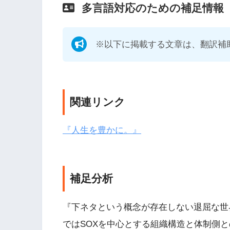
多言語対応のための補足情報
※以下に掲載する文章は、翻訳補
関連リンク
『人生を豊かに。』
補足分析
『下ネタという概念が存在しない退屈な世
ではSOXを中心とする組織構造と体制側