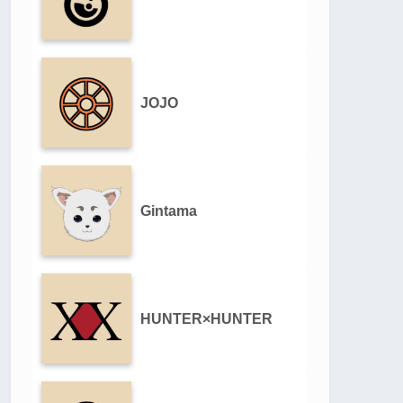
JOJO
Gintama
HUNTER×HUNTER