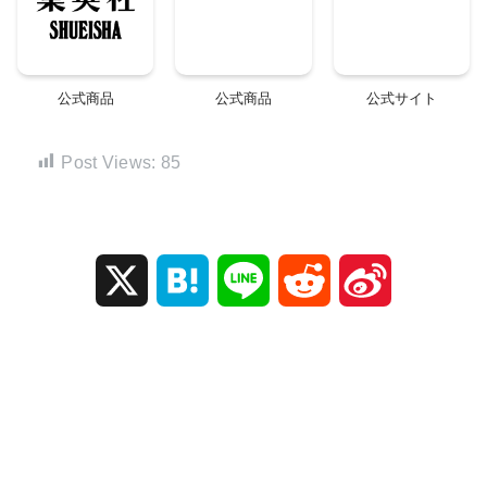
公式商品
公式商品
公式サイト
Post Views:
85
X
H
L
R
S
a
i
e
i
t
n
d
n
e
e
d
a