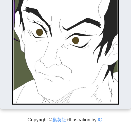
Copyright ©
集英社
+Illustration by
IQ
.