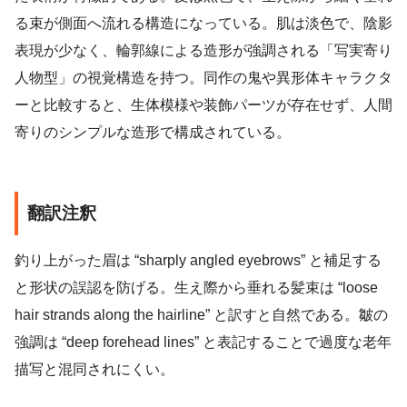
る束が側面へ流れる構造になっている。肌は淡色で、陰影
表現が少なく、輪郭線による造形が強調される「写実寄り
人物型」の視覚構造を持つ。同作の鬼や異形体キャラクタ
ーと比較すると、生体模様や装飾パーツが存在せず、人間
寄りのシンプルな造形で構成されている。
翻訳注釈
釣り上がった眉は “sharply angled eyebrows” と補足する
と形状の誤認を防げる。生え際から垂れる髪束は “loose
hair strands along the hairline” と訳すと自然である。皺の
強調は “deep forehead lines” と表記することで過度な老年
描写と混同されにくい。