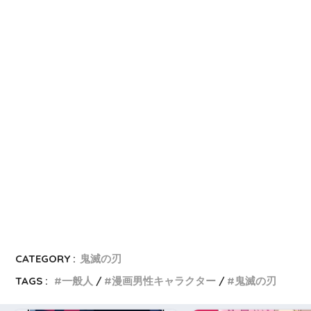
n
i
W
a
t
e
i
b
o
CATEGORY :
鬼滅の刃
TAGS :
一般人
漫画男性キャラクター
鬼滅の刃