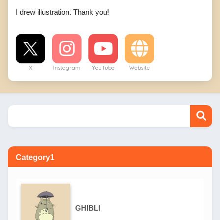
I drew illustration. Thank you!
X
Instagram
YouTube
Website
Category1
GHIBLI