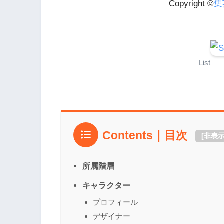
Copyright ©
集
List
Contents｜目次
[
非表
所属階層
キャラクター
プロフィール
デザイナー