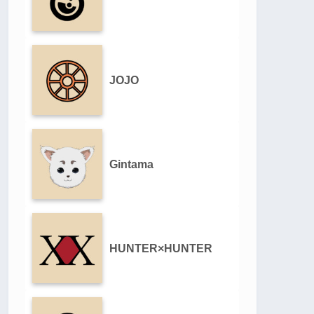
JOJO
Gintama
HUNTER×HUNTER