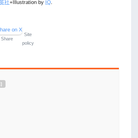
英社
+Illustration by
IQ
.
Site
Share
policy
示
]