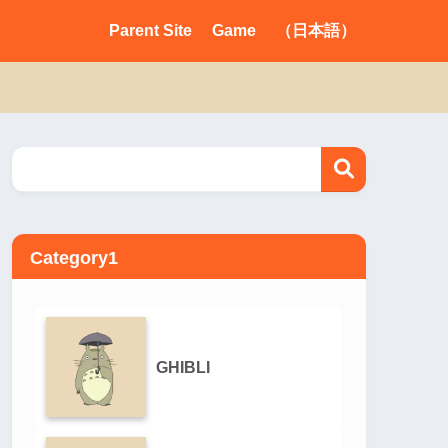
Parent Site
Game
（日本語）
Category1
GHIBLI