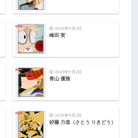
2025年11月2日
）
峰田 実
2025年11月2日
）
青山 優雅
2025年11月2日
砂藤 力道（さとう りきどう）